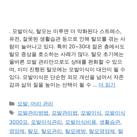
. 모발이식, 탈모는 미루면 더 악화된다 스트레스,
유전, 잘못된 생활습관 등으로 인해 탈모를 겪는 사
람이 늘어나고 있다. 특히 20~30대 젊은 층에서도
탈모 증상을 호소하는 사례가 많다. 탈모 초기에는
올바른 모발 관리만으로도 상태를 완화할 수 있으
며, 이미 진행된 탈모에는 모발이식이 대안이 될 수
있다. 모발이식은 단순한 외모 개선을 넘어서 자존
감과 삶의 질을 높이는 선택이 될 수 …
더 읽기
카
모발, 머리 관리
테
태
모발관리방법
,
모발관리법
,
모발이식
,
모발이식
고
그
3000모
,
모발이식관리
,
모발이식비용
,
생활습관
,
리
영양제
,
탈모
,
탈모관리
,
탈모에방
,
탈모영양제
,
탈