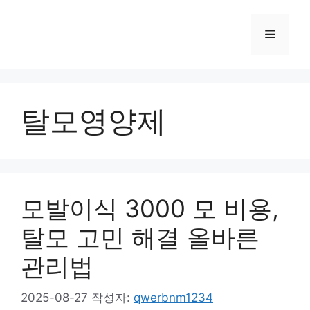
컨
텐
메
츠
로
뉴
건
너
탈모영양제
뛰
기
모발이식 3000 모 비용,
탈모 고민 해결 올바른
관리법
2025-08-27
작성자:
qwerbnm1234