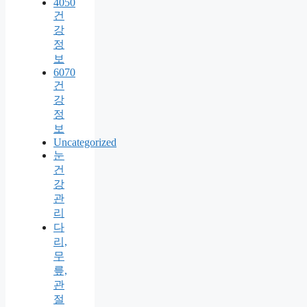
4050
건
강
정
보
6070
건
강
정
보
Uncategorized
눈
건
강
관
리
다
리,
무
릎,
관
절