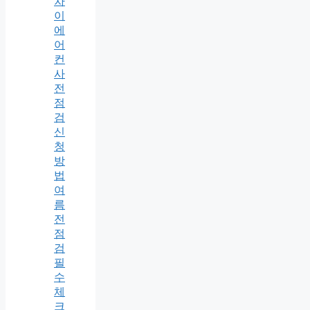
차
이
에
어
컨
사
전
점
검
신
청
방
법
여
름
전
점
검
필
수
체
크