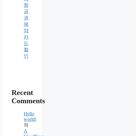
항
공
권
예
약
카
드
할
인
Recent
Comments
Hello
world!
의
A