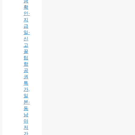
금
확
인·
지
급
일·
신
고
꿀
팁
항
공
권
특
가,
일
본·
동
남
아
저
가