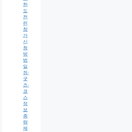
한
도
전
런
참
가
신
청
방
법
일
정·
굿
즈·
코
스
정
보
종
량
제