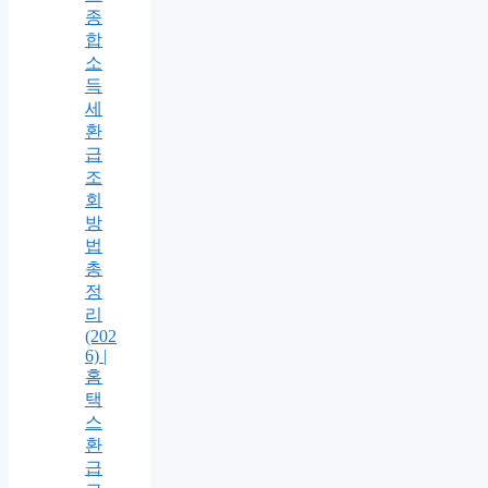
종
합
소
득
세
환
급
조
회
방
법
총
정
리
(202
6) |
홈
택
스
환
급