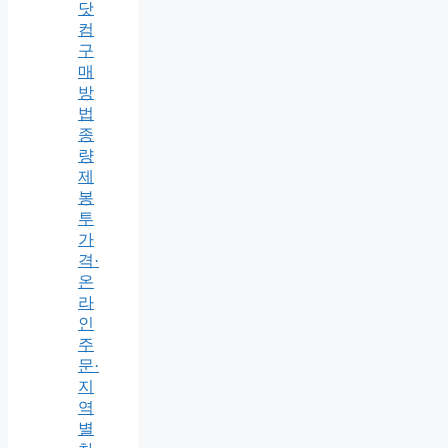
닷
컴
구
매
방
법
종
량
제
봉
투
가
격·
온
라
인
주
문·
지
역
별