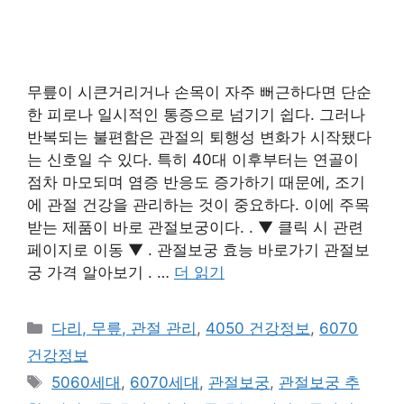
무릎이 시큰거리거나 손목이 자주 뻐근하다면 단순
한 피로나 일시적인 통증으로 넘기기 쉽다. 그러나
반복되는 불편함은 관절의 퇴행성 변화가 시작됐다
는 신호일 수 있다. 특히 40대 이후부터는 연골이
점차 마모되며 염증 반응도 증가하기 때문에, 조기
에 관절 건강을 관리하는 것이 중요하다. 이에 주목
받는 제품이 바로 관절보궁이다. . ▼ 클릭 시 관련
페이지로 이동 ▼ . 관절보궁 효능 바로가기 관절보
궁 가격 알아보기 . …
더 읽기
카
다리, 무릎, 관절 관리
,
4050 건강정보
,
6070
테
건강정보
고
태
5060세대
,
6070세대
,
관절보궁
,
관절보궁 추
리
그