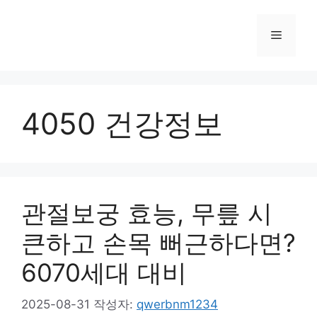
컨
텐
메
츠
로
뉴
건
너
4050 건강정보
뛰
기
관절보궁 효능, 무릎 시
큰하고 손목 뻐근하다면?
6070세대 대비
2025-08-31
작성자:
qwerbnm1234