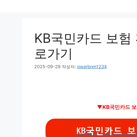
컨
텐
츠
로
KB국민카드 보험 
건
너
로가기
뛰
기
2025-09-29
작성자:
qwerbnm1234
▼KB국민카드 보
KB국민카드 