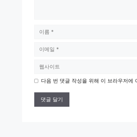
이
름
이
메
일
웹
사
이
다음 번 댓글 작성을 위해 이 브라우저에 
트