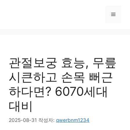
컨
텐
메
츠
로
뉴
건
너
뛰
기
관절보궁 효능, 무릎
시큰하고 손목 뻐근
하다면? 6070세대
대비
2025-08-31
작성자:
qwerbnm1234