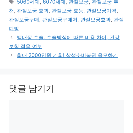
태
5060세대
,
6070세대
,
관절보궁
,
관절보궁 추
리
그
천
,
관절보궁 효과
,
관절보궁 효능
,
관절보궁가격
,
관절보궁구매
,
관절보궁구매처
,
관절보궁효과
,
관절
예방
백내장 수술, 수술방식에 따른 비용 차이, 건강
보험 적용 여부
최대 2000만원 기회! 상생소비복권 응모하기
댓글 남기기
댓
글