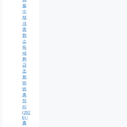
필
수
체
크
종
합
소
득
세
환
급
조
회
방
법
총
정
리
(202
6) |
홈