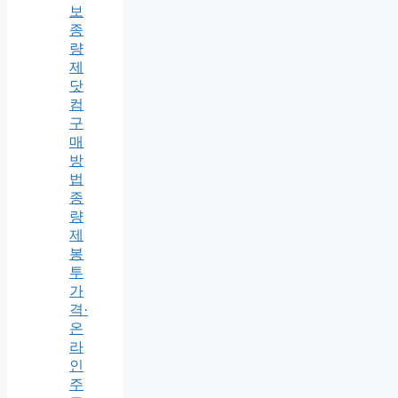
보
종
량
제
닷
컴
구
매
방
법
종
량
제
봉
투
가
격·
온
라
인
주