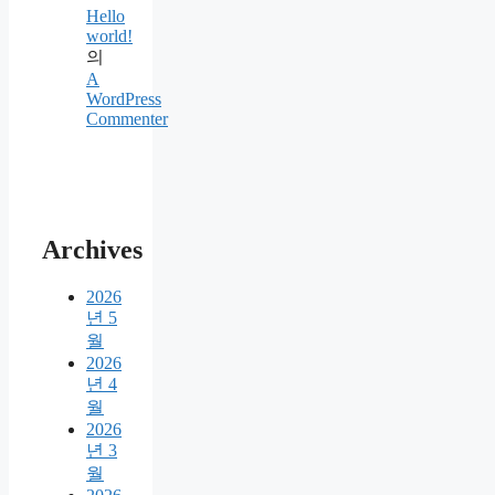
Hello
world!
의
A
WordPress
Commenter
Archives
2026
년 5
월
2026
년 4
월
2026
년 3
월