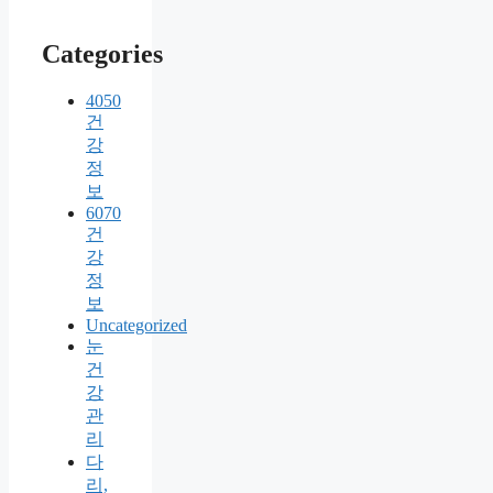
Categories
4050
건
강
정
보
6070
건
강
정
보
Uncategorized
눈
건
강
관
리
다
리,