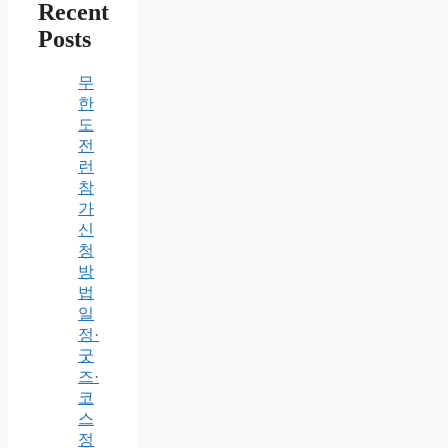
Recent
Posts
무
한
도
전
런
참
가
신
청
방
법
일
정·
굿
즈·
코
스
정