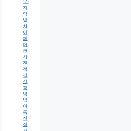
문·
지
역
별
차
이
에
어
컨
사
전
점
검
신
청
방
법
여
름
전
점
검