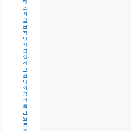
택
스
환
급
금
확
인·
지
급
일·
신
고
꿀
팁
항
공
권
특
가,
일
본·
동