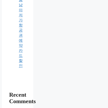
남
아
저
가
항
공
권
예
약
카
드
할
인
Recent
Comments