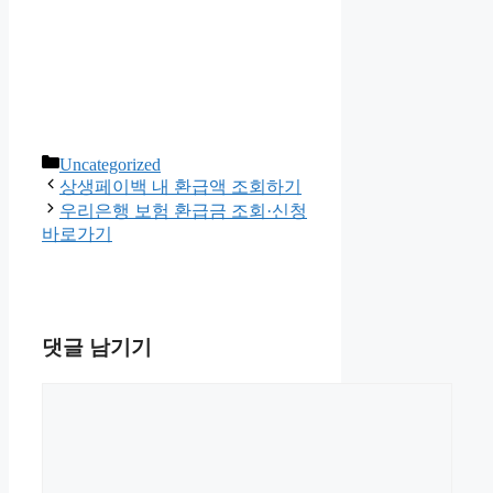
카
Uncategorized
테
상생페이백 내 환급액 조회하기
고
우리은행 보험 환급금 조회·신청
리
바로가기
댓글 남기기
댓
글