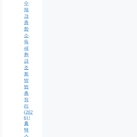
수
체
크
종
합
소
득
세
환
급
조
회
방
법
총
정
리
(202
6) |
홈
택
스