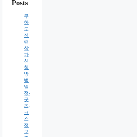
Posts
무
한
도
전
런
참
가
신
청
방
법
일
정·
굿
즈·
코
스
정
보