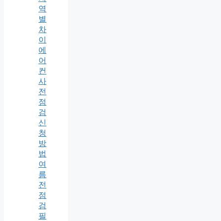
역
별
차
이
에
어
컨
사
전
점
검
신
청
방
법
여
름
전
점
검
필