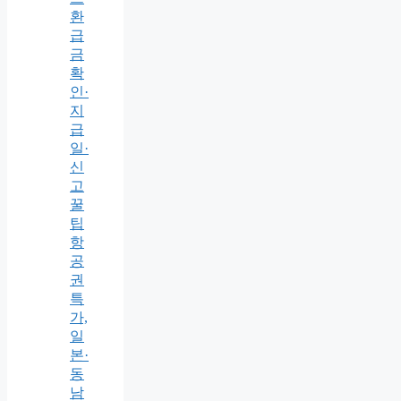
환
급
금
확
인·
지
급
일·
신
고
꿀
팁
항
공
권
특
가,
일
본·
동
남