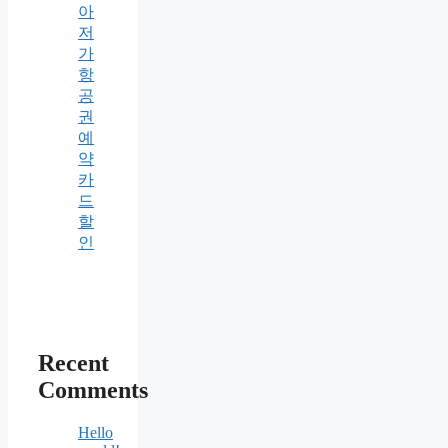
아
저
가
항
공
권
예
약
카
드
할
인
Recent
Comments
Hello