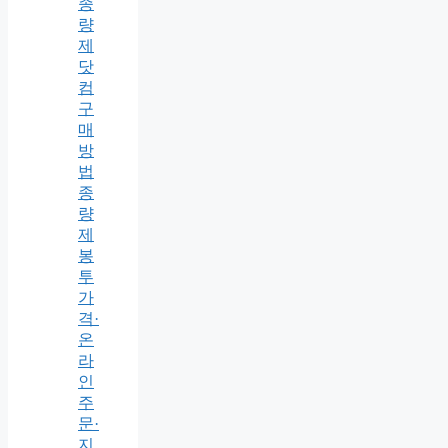
종
량
제
닷
컴
구
매
방
법
종
량
제
봉
투
가
격·
온
라
인
주
문·
지