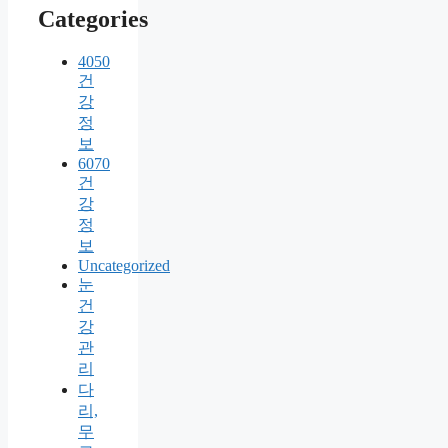
Categories
4050
건
강
정
보
6070
건
강
정
보
Uncategorized
눈
건
강
관
리
다
리,
무